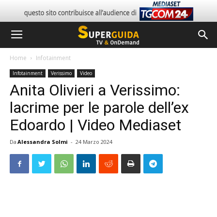
Home
Infotainment
Infotainment
Verissimo
Video
Anita Olivieri a Verissimo:
lacrime per le parole dell’ex
Edoardo | Video Mediaset
Da
Alessandra Solmi
-
24 Marzo 2024