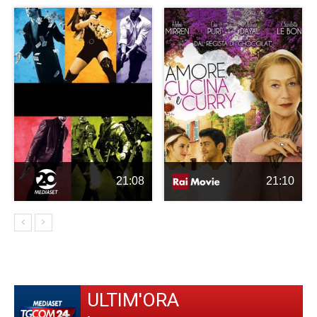
21:08
21:10
ULTIM'ORA
-