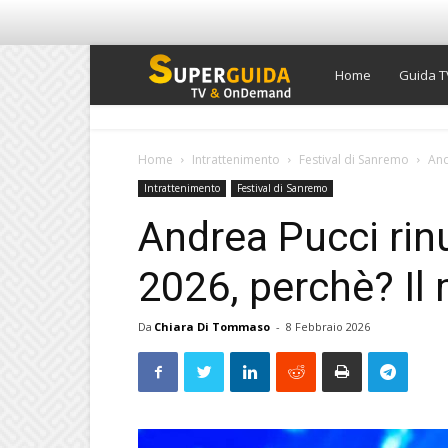
Super
Home
Guida T
Guida
Home
Intrattenimento
Festival di Sanremo
And
Intrattenimento
Festival di Sanremo
TV
Andrea Pucci ri
2026, perchè? Il
Da
Chiara Di Tommaso
-
8 Febbraio 2026