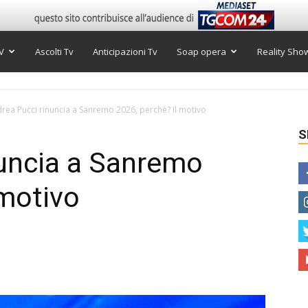
V
Ascolti Tv
Anticipazioni Tv
Soap opera
Reality Sho
rea Pucci rinuncia a Sanremo 2026, perchè? Il motivo
S
nuncia a Sanremo
 motivo