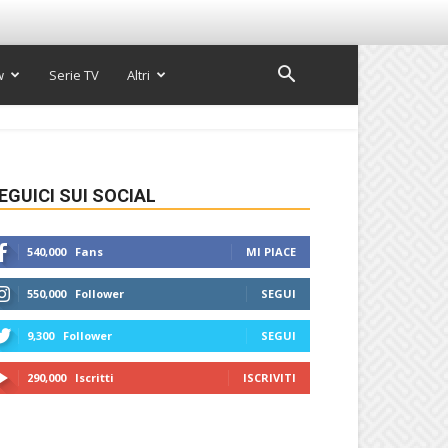
w
Serie TV
Altri
EGUICI SUI SOCIAL
540,000
Fans
MI PIACE
550,000
Follower
SEGUI
9,300
Follower
SEGUI
290,000
Iscritti
ISCRIVITI