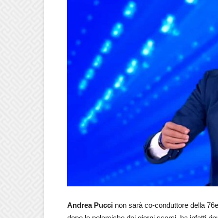
Andrea Pucci
non sarà co-conduttore della 76
dopo le polemiche dei giorni scorsi, ha infatti 