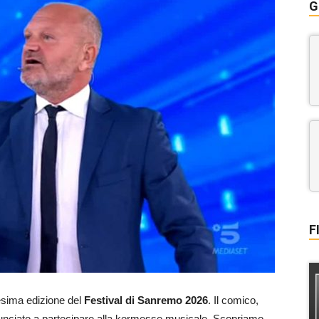
G
F
esima edizione del
Festival di Sanremo 2026
. Il comico,
rinunciato a partecipare alla kermesse musicale. Scopriamo