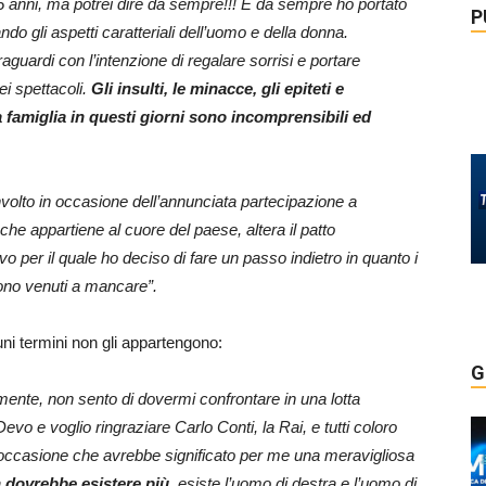
a 35 anni, ma potrei dire da sempre!!! E da sempre ho portato
P
do gli aspetti caratteriali dell’uomo e della donna.
raguardi con l’intenzione di regalare sorrisi e portare
i spettacoli.
Gli insulti, le minacce, gli epiteti e
a famiglia in questi giorni sono incomprensibili ed
volto in occasione dell’annunciata partecipazione a
 appartiene al cuore del paese, altera il patto
o per il quale ho deciso di fare un passo indietro in quanto i
ono venuti a mancare”.
ni termini non gli appartengono:
G
mente, non sento di dovermi confrontare in una lotta
evo e voglio ringraziare Carlo Conti, la Rai, e tutti coloro
occasione che avrebbe significato per me una meravigliosa
n dovrebbe esistere più
, esiste l’uomo di destra e l’uomo di