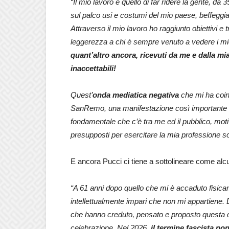
“Il mio lavoro è quello di far ridere la gente, d
sul palco usi e costumi del mio paese, beffeggian
Attraverso il mio lavoro ho raggiunto obiettivi e t
leggerezza a chi è sempre venuto a vedere i mie
quant’altro ancora, ricevuti da me e dalla mi
inaccettabili!
Quest’
onda mediatica negativa
che mi ha coin
SanRemo, una manifestazione così importante che
fondamentale che c’è tra me ed il pubblico, motiv
presupposti per esercitare la mia professione s
E ancora Pucci ci tiene a sottolineare come alcu
“A 61 anni dopo quello che mi è accaduto fisica
intellettualmente impari che non mi appartiene. D
che hanno creduto, pensato e proposto questa 
celebrazione. Nel 2026,
il termine fascista no