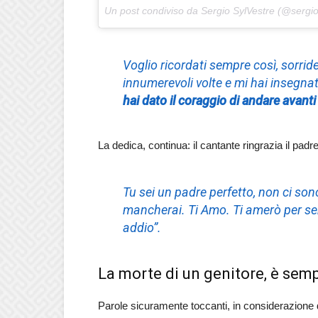
Un post condiviso da Sergio SylVestre (@sergios
Voglio ricordati sempre così, sorride
innumerevoli volte e mi hai insegna
hai dato il coraggio di andare avant
La dedica, continua: il cantante ringrazia il padre
Tu sei un padre perfetto, non ci so
mancherai. Ti Amo. Ti amerò per sempr
addio”.
La morte di un genitore, è sem
Parole sicuramente toccanti, in considerazione d