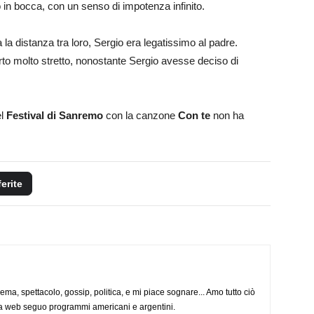
o in bocca, con un senso di impotenza infinito.
a distanza tra loro, Sergio era legatissimo al padre.
orto molto stretto, nonostante Sergio avesse deciso di
el
Festival di Sanremo
con la canzone
Con te
non ha
ferite
nema, spettacolo, gossip, politica, e mi piace sognare... Amo tutto ciò
via web seguo programmi americani e argentini.