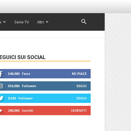
w
Serie TV
Altri
EGUICI SUI SOCIAL
540,000
Fans
MI PIACE
550,000
Follower
SEGUI
9,300
Follower
SEGUI
290,000
Iscritti
ISCRIVITI