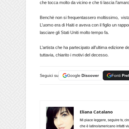
che tocca molto da vicino e che ti lascia l’amar
Benchè non si frequentassero moltissimo, vista l
L’uomo era di Haiti e aveva con il figlio un rapp
lasciare gli Stati Uniti molto tempo fa.
L’artista che ha partecipato all’ultima edizione d
tuttavia, chiarito i motivi del decesso.
Seguici su
Google
Discover
Fonti
Pre
Eliana Catalano
Mi piace leggere, seguire tv, ci
che è latino/americano infatti 