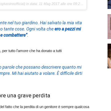
ylvestreofficial) in data:
11 Mag 2017 alle ore 09:25 PDT
nte nel tuo giardino. Hai salvato la mia vita
to tante cose. Ogni volta che
ero a pezzi mi
i e combattere”
.
, per tutto l’amore che ha donato a tutti
no parole che possano descrivere quanto mi
e. Mi hai aiutato a volare. È difficile dirti
pre una grave perdita
el fatto che la perdita di un genitore è sempre qualcosa