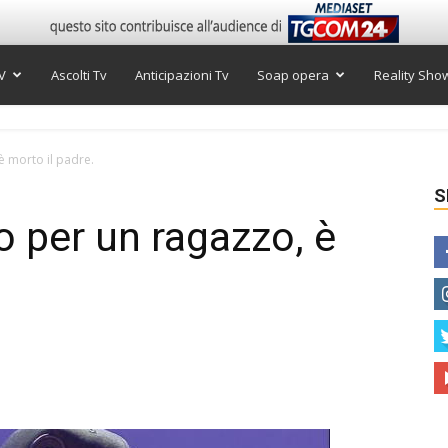
V
Ascolti Tv
Anticipazioni Tv
Soap opera
Reality Sho
è morto il padre.
S
o per un ragazzo, è