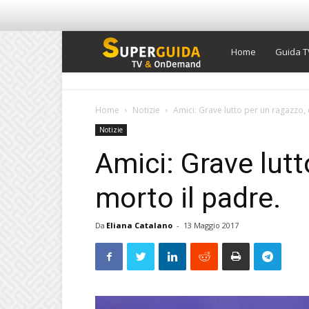
Super
Home
Guida T
Guida
Home
Notizie
Amici: Grave lutto per un ragazzo, 
Notizie
TV
Amici: Grave lutt
morto il padre.
Da
Eliana Catalano
-
13 Maggio 2017