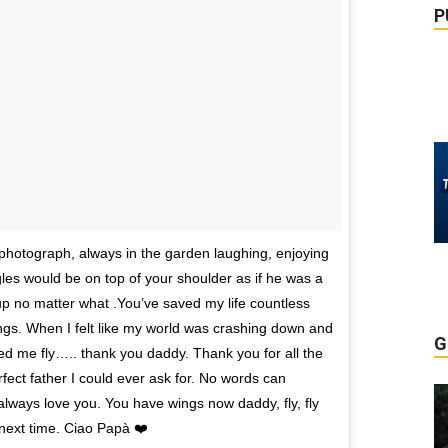
P
s photograph, always in the garden laughing, enjoying
gles would be on top of your shoulder as if he was a
p no matter what .You’ve saved my life countless
ngs. When I felt like my world was crashing down and
G
ed me fly….. thank you daddy. Thank you for all the
rfect father I could ever ask for. No words can
l always love you. You have wings now daddy, fly, fly
 next time. Ciao Papà ❤️