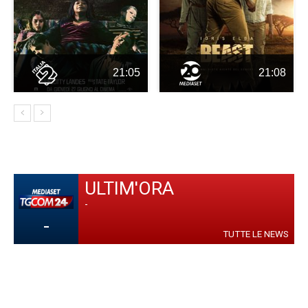
21:05
21:08
ULTIM'ORA
-
-
TUTTE LE NEWS