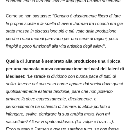
contratto che lo avrebbe invece impegnato un’altra settimana”.
Come se non bastasse:
“Ognuno è giustamente libero di fare
le proprie scelte e la scelta di avere Jurman tra i coach era già
stata messa in discussione più e più volte dalla produzione
perché i suoi metodi parevano per una serie di ragioni, poco
limpidi e poco funzionali alla vita artistica degli allievi
“.
Quella di Jurman è sembrato alla produzione una ripicca
per una mancata nuova convocazione nel cast del talent di
Mediaset
:
“Le strade si dividono con buona pace di tutti, di
solito. Invece nel suo caso come appare dai social dove quasi
quotidianamente esterna fandonie, pare che non potendo
arrivare là dove espressamente, direttamente, e
personalmente ha richiesto di tornare, lo abbia portato a
infangare, svilire, denigrare la sua ambita meta. Non mi
riaccettate? Allora vi sputo addosso. (La volpe e l’uva …).
Ecco questo è Jurman e questo sarebbe tutto, se non fosse