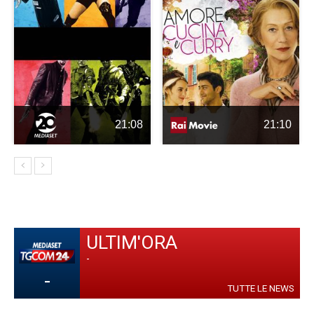
21:08
21:10
ULTIM'ORA
-
-
TUTTE LE NEWS