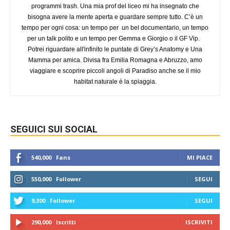
programmi trash. Una mia prof del liceo mi ha insegnato che
bisogna avere la mente aperta e guardare sempre tutto. C’è un
tempo per ogni cosa: un tempo per un bel documentario, un tempo
per un talk polito e un tempo per Gemma e Giorgio o il GF Vip.
Potrei riguardare all'infinito le puntate di Grey’s Anatomy e Una
Mamma per amica. Divisa fra Emilia Romagna e Abruzzo, amo
viaggiare e scoprire piccoli angoli di Paradiso anche se il mio
habitat naturale è la spiaggia.
SEGUICI SUI SOCIAL
540,000
Fans
MI PIACE
550,000
Follower
SEGUI
9,300
Follower
SEGUI
290,000
Iscritti
ISCRIVITI