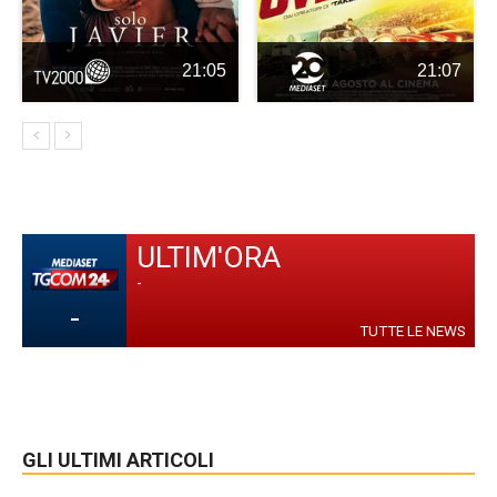
21:05
21:07
ULTIM'ORA
-
-
TUTTE LE NEWS
GLI ULTIMI ARTICOLI