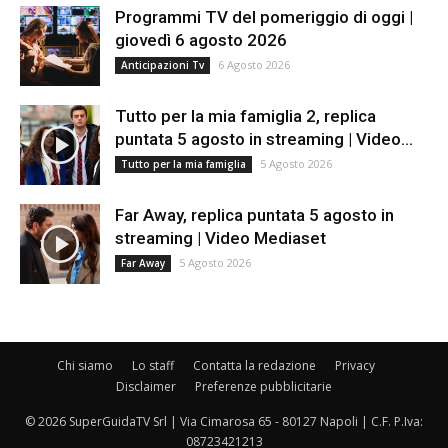
Programmi TV del pomeriggio di oggi |
giovedì 6 agosto 2026
6 Agosto 2026
Anticipazioni Tv
Tutto per la mia famiglia 2, replica
puntata 5 agosto in streaming | Video...
5 Agosto 2026
Tutto per la mia famiglia
Far Away, replica puntata 5 agosto in
streaming | Video Mediaset
5 Agosto 2026
Far Away
Chi siamo
Lo staff
Contatta la redazione
Privacy
Disclaimer
Preferenze pubblicitarie
© 2026 SuperGuidaTV Srl | Via Cimarosa 65 - 80127 Napoli | C.F. P.Iva:
08723421213