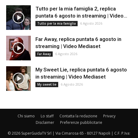
Tutto per la mia famiglia 2, replica
puntata 6 agosto in streaming | Video...
6 Agosto 2026
Tutto per la mia famiglia
Far Away, replica puntata 6 agosto in
streaming | Video Mediaset
6 Agosto 2026
Far Away
My Sweet Lie, replica puntata 6 agosto
in streaming | Video Mediaset
6 Agosto 2026
My sweet lie
Chi siamo
Lo staff
Contatta la redazione
Privacy
Disclaimer
Preferenze pubblicitarie
© 2026 SuperGuidaTV Srl | Via Cimarosa 65 - 80127 Napoli | C.F. P.Iva: