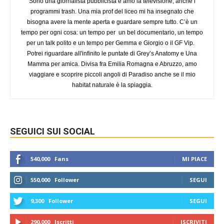
Sono una giornalista pubblicista e amo la televisione, anche i
programmi trash. Una mia prof del liceo mi ha insegnato che
bisogna avere la mente aperta e guardare sempre tutto. C’è un
tempo per ogni cosa: un tempo per un bel documentario, un tempo
per un talk polito e un tempo per Gemma e Giorgio o il GF Vip.
Potrei riguardare all'infinito le puntate di Grey’s Anatomy e Una
Mamma per amica. Divisa fra Emilia Romagna e Abruzzo, amo
viaggiare e scoprire piccoli angoli di Paradiso anche se il mio
habitat naturale è la spiaggia.
SEGUICI SUI SOCIAL
540,000
Fans
MI PIACE
550,000
Follower
SEGUI
9,300
Follower
SEGUI
290,000
Iscritti
ISCRIVITI