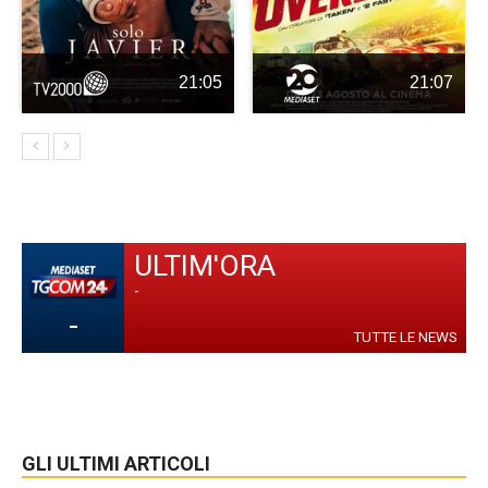
21:05
21:07
ULTIM'ORA
-
-
TUTTE LE NEWS
GLI ULTIMI ARTICOLI