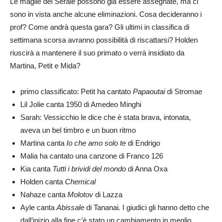
Le maglie del Serale possono già essere assegnate, ma ci
sono in vista anche alcune eliminazioni. Cosa decideranno i
prof? Come andrà questa gara? Gli ultimi in classifica di
settimana scorsa avranno possibilità di riscattarsi? Holden
riuscirà a mantenere il suo primato o verrà insidiato da
Martina, Petit e Mida?
primo classificato: Petit ha cantato
Papaoutai
di Stromae
Lil Jolie canta 1950 di Amedeo Minghi
Sarah: Vessicchio le dice che è stata brava, intonata,
aveva un bel timbro e un buon ritmo
Martina canta
Io che amo solo te
di Endrigo
Malia ha cantato una canzone di Franco 126
Kia canta
Tutti i brividi del mondo
di Anna Oxa
Holden canta
Chemical
Nahaze canta
Molotov
di Lazza
Ayle canta
Abissale
di Tananai. I giudici gli hanno detto che
dall’inizio alla fine c’è stato un cambiamento in meglio.