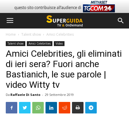
Home
Talent show
Amici Celebrities
Talent show
Amici Celebrities
Video
Amici Celebrities, gli eliminati
di ieri sera? Fuori anche
Bastianich, le sue parole |
video Witty tv
Da
Raffaele Di Santo
-
29 Settembre 2019