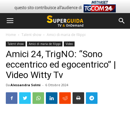
Home
Talent show
Amici di maria de filippi
Talent show
Amici di maria de filippi
Video
Amici 24, TrigNO: “Sono
eccentrico ed egocentrico” |
Video Witty Tv
Da
Alessandra Solmi
-
6 Ottobre 2024