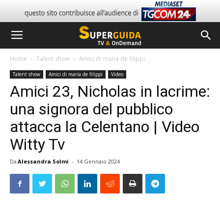
Home
Talent show
Amici di maria de filippi
Talent show
Amici di maria de filippi
Video
Amici 23, Nicholas in lacrime:
una signora del pubblico
attacca la Celentano | Video
Witty Tv
Da
Alessandra Solmi
-
14 Gennaio 2024