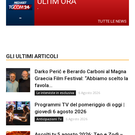
ULTIM'ORA
-
-
TUTTE LE NEWS
GLI ULTIMI ARTICOLI
Darko Perić e Berardo Carboni al Magna
Graecia Film Festival: “Abbiamo scelto la
favola...
6 Agosto 2026
Le interviste in esclusiva
Programmi TV del pomeriggio di oggi |
giovedì 6 agosto 2026
6 Agosto 2026
Anticipazioni Tv
Ascolti tv 5 agosto 2026: Teo e Zodì –