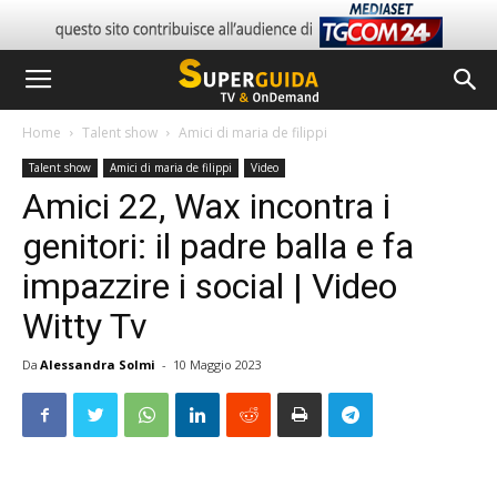
Home
Talent show
Amici di maria de filippi
Talent show
Amici di maria de filippi
Video
Amici 22, Wax incontra i
genitori: il padre balla e fa
impazzire i social | Video
Witty Tv
Da
Alessandra Solmi
-
10 Maggio 2023