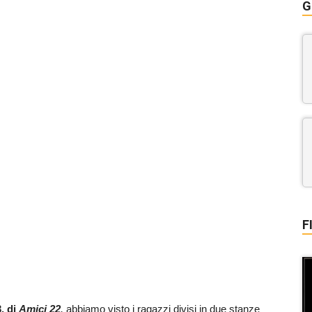
G
F
, di
Amici 22
,
abbiamo visto i ragazzi divisi in due stanze