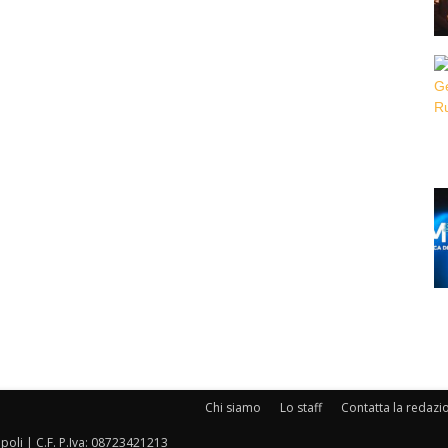
Chi siamo
Lo staff
Contatta la redazi
oli | C.F. P.Iva: 08723421213