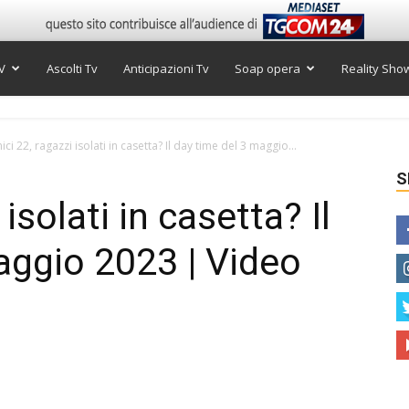
V
Ascolti Tv
Anticipazioni Tv
Soap opera
Reality Sho
ci 22, ragazzi isolati in casetta? Il day time del 3 maggio...
S
isolati in casetta? Il
aggio 2023 | Video