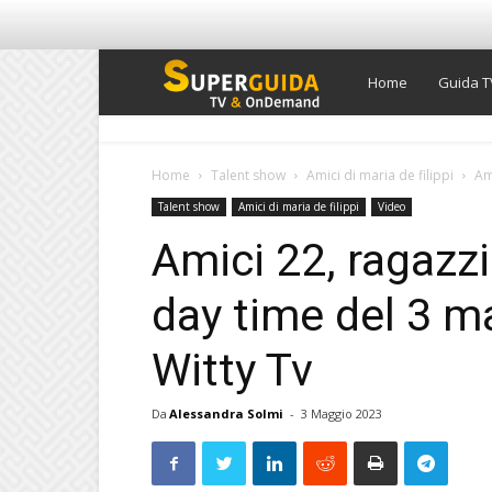
Super
Home
Guida T
Guida
Home
Talent show
Amici di maria de filippi
Ami
Talent show
Amici di maria de filippi
Video
TV
Amici 22, ragazzi 
day time del 3 m
Witty Tv
Da
Alessandra Solmi
-
3 Maggio 2023