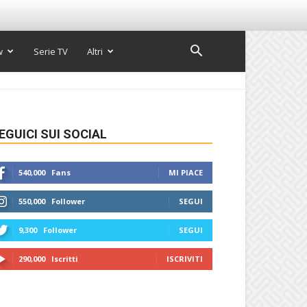
w
Serie TV
Altri
EGUICI SUI SOCIAL
540,000
Fans
MI PIACE
550,000
Follower
SEGUI
9,300
Follower
SEGUI
290,000
Iscritti
ISCRIVITI