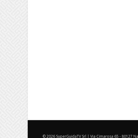
© 2026 SuperGuidaTV Srl | Via Cimarosa 65 - 80127 Nap