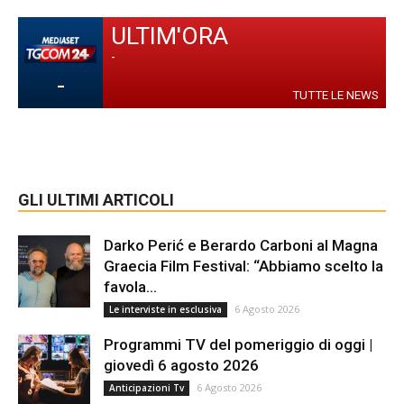
ULTIM'ORA
-
-
TUTTE LE NEWS
GLI ULTIMI ARTICOLI
Darko Perić e Berardo Carboni al Magna
Graecia Film Festival: “Abbiamo scelto la
favola...
6 Agosto 2026
Le interviste in esclusiva
Programmi TV del pomeriggio di oggi |
giovedì 6 agosto 2026
6 Agosto 2026
Anticipazioni Tv