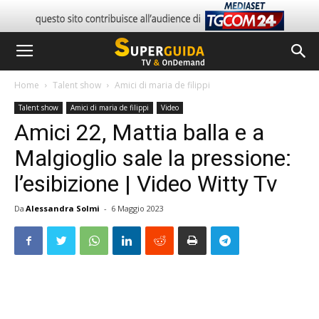
Home
Talent show
Amici di maria de filippi
Talent show
Amici di maria de filippi
Video
Amici 22, Mattia balla e a
Malgioglio sale la pressione:
l’esibizione | Video Witty Tv
Da
Alessandra Solmi
-
6 Maggio 2023