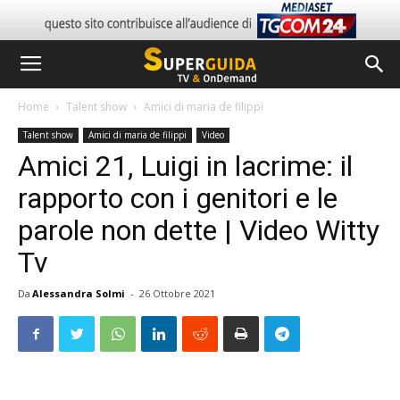
Home
Talent show
Amici di maria de filippi
Talent show
Amici di maria de filippi
Video
Amici 21, Luigi in lacrime: il
rapporto con i genitori e le
parole non dette | Video Witty
Tv
Da
Alessandra Solmi
-
26 Ottobre 2021