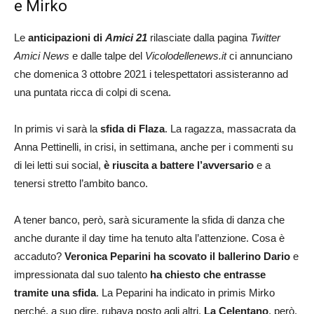
e Mirko
Le
anticipazioni di
Amici 21
rilasciate dalla pagina
Twitter
Amici News
e dalle talpe del
Vicolodellenews.it
ci annunciano
che domenica 3 ottobre 2021 i telespettatori assisteranno ad
una puntata ricca di colpi di scena.
In primis vi sarà la
sfida di Flaza
. La ragazza, massacrata da
Anna Pettinelli, in crisi, in settimana, anche per i commenti su
di lei letti sui social,
è riuscita a battere l’avversario
e a
tenersi stretto l’ambito banco.
A tener banco, però, sarà sicuramente la sfida di danza che
anche durante il day time ha tenuto alta l’attenzione. Cosa è
accaduto?
Veronica Peparini ha scovato il ballerino Dario
e
impressionata dal suo talento
ha chiesto che entrasse
tramite una sfida
. La Peparini ha indicato in primis Mirko
perché, a suo dire, rubava posto agli altri.
La Celentano
, però,