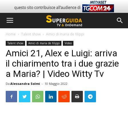
Home
Talent show
Amici di maria de filippi
Talent show
Amici di maria de filippi
Video
Amici 21, Alex e Luigi: arriva
il chiarimento tra i due grazie
a Maria? | Video Witty Tv
Da
Alessandra Solmi
-
10 Maggio 2022