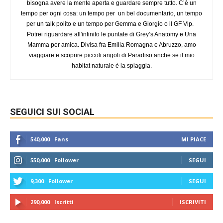
bisogna avere la mente aperta e guardare sempre tutto. C’è un
tempo per ogni cosa: un tempo per un bel documentario, un tempo
per un talk polito e un tempo per Gemma e Giorgio o il GF Vip.
Potrei riguardare all'infinito le puntate di Grey’s Anatomy e Una
Mamma per amica. Divisa fra Emilia Romagna e Abruzzo, amo
viaggiare e scoprire piccoli angoli di Paradiso anche se il mio
habitat naturale è la spiaggia.
SEGUICI SUI SOCIAL
540,000
Fans
MI PIACE
550,000
Follower
SEGUI
9,300
Follower
SEGUI
290,000
Iscritti
ISCRIVITI