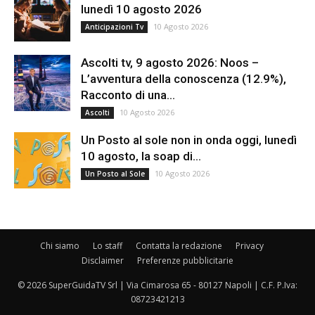
lunedì 10 agosto 2026
10 Agosto 2026
Anticipazioni Tv
Ascolti tv, 9 agosto 2026: Noos –
L’avventura della conoscenza (12.9%),
Racconto di una...
10 Agosto 2026
Ascolti
Un Posto al sole non in onda oggi, lunedì
10 agosto, la soap di...
10 Agosto 2026
Un Posto al Sole
Chi siamo
Lo staff
Contatta la redazione
Privacy
Disclaimer
Preferenze pubblicitarie
© 2026 SuperGuidaTV Srl | Via Cimarosa 65 - 80127 Napoli | C.F. P.Iva:
08723421213