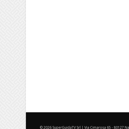
© 2026 SuperGuidaTV Srl | Via Cimarosa 65 - 80127 Nap