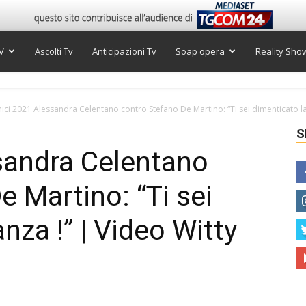
V
Ascolti Tv
Anticipazioni Tv
Soap opera
Reality Sho
ici 2021 Alessandra Celentano contro Stefano De Martino: “Ti sei dimenticato la.
S
sandra Celentano
e Martino: “Ti sei
nza !” | Video Witty