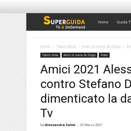
Super
Home
Guida T
Guida
Home
Talent show
Amici di maria de filippi
Am
Talent show
Amici di maria de filippi
Video
TV
Amici 2021 Ales
contro Stefano D
dimenticato la da
Tv
Da
Alessandra Solmi
-
20 Marzo 2021