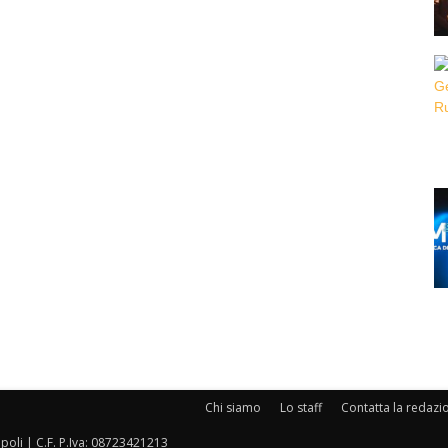
Chi siamo
Lo staff
Contatta la redazi
oli | C.F. P.Iva: 08723421213