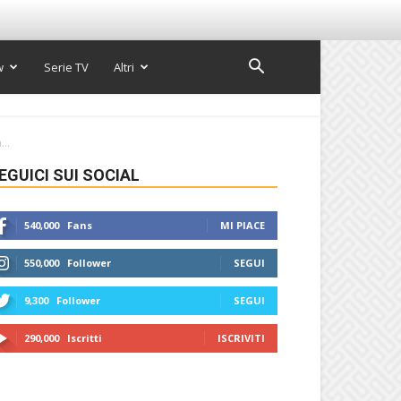
w
Serie TV
Altri
..
EGUICI SUI SOCIAL
540,000
Fans
MI PIACE
550,000
Follower
SEGUI
9,300
Follower
SEGUI
290,000
Iscritti
ISCRIVITI