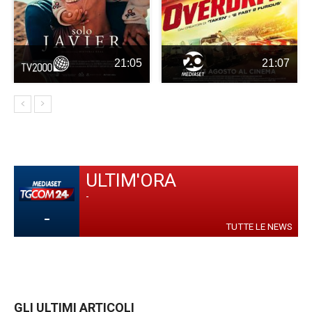
21:05
21:07
ULTIM'ORA
-
-
TUTTE LE NEWS
GLI ULTIMI ARTICOLI