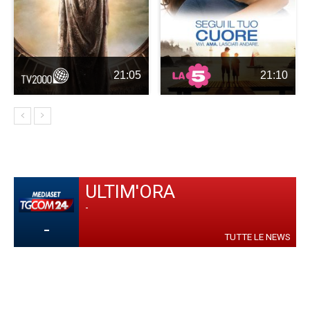
21:05
21:10
ULTIM'ORA
-
-
TUTTE LE NEWS