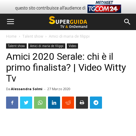
Home
Talent show
Amici di maria de filippi
Talent show
Amici di maria de filippi
Video
Amici 2020 Serale: chi è il
primo finalista? | Video Witty
Tv
Da
Alessandra Solmi
-
27 Marzo 2020