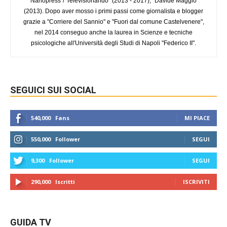
"Nanopress"/"Televisionando" (2013 - 2017); "Davide Maggio"
(2013). Dopo aver mosso i primi passi come giornalista e blogger
grazie a "Corriere del Sannio" e "Fuori dal comune Castelvenere",
nel 2014 conseguo anche la laurea in Scienze e tecniche
psicologiche all'Università degli Studi di Napoli "Federico II".
SEGUICI SUI SOCIAL
540,000
Fans
MI PIACE
550,000
Follower
SEGUI
9,300
Follower
SEGUI
290,000
Iscritti
ISCRIVITI
GUIDA TV