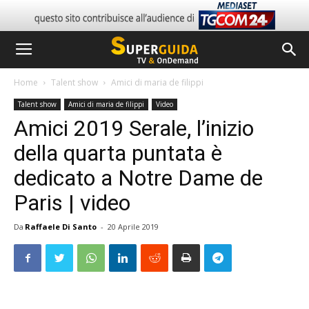
Home
Talent show
Amici di maria de filippi
Talent show
Amici di maria de filippi
Video
Amici 2019 Serale, l’inizio
della quarta puntata è
dedicato a Notre Dame de
Paris | video
Da
Raffaele Di Santo
-
20 Aprile 2019