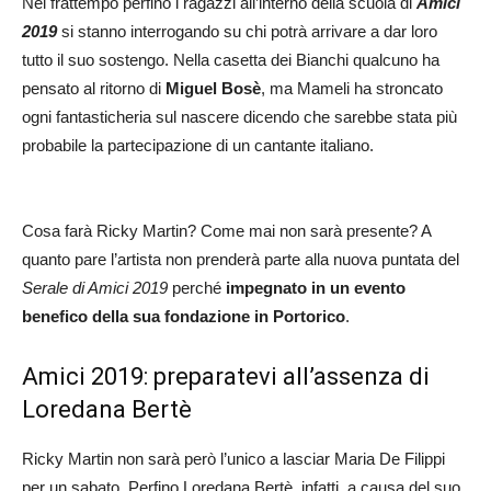
Nel frattempo perfino i ragazzi all’interno della scuola di
Amici
2019
si stanno interrogando su chi potrà arrivare a dar loro
tutto il suo sostengo. Nella casetta dei Bianchi qualcuno ha
pensato al ritorno di
Miguel Bosè
, ma Mameli ha stroncato
ogni fantasticheria sul nascere dicendo che sarebbe stata più
probabile la partecipazione di un cantante italiano.
Cosa farà Ricky Martin? Come mai non sarà presente? A
quanto pare l’artista non prenderà parte alla nuova puntata del
Serale di Amici 2019
perché
impegnato in un evento
benefico della sua fondazione in Portorico
.
Amici 2019: preparatevi all’assenza di
Loredana Bertè
Ricky Martin non sarà però l’unico a lasciar Maria De Filippi
per un sabato. Perfino Loredana Bertè, infatti, a causa del suo