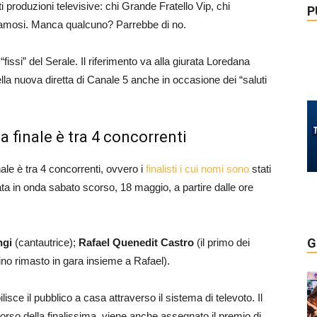
i produzioni televisive: chi Grande Fratello Vip, chi
P
i Famosi. Manca qualcuno? Parrebbe di no.
 “fissi” del Serale. Il riferimento va alla giurata Loredana
ella nuova diretta di Canale 5 anche in occasione dei “saluti
a finale è tra 4 concorrenti
nale è tra 4 concorrenti, ovvero i
finalisti i cui nomi sono
stati
ata in onda sabato scorso, 18 maggio, a partire dalle ore
G
ngi
(cantautrice);
Rafael Quenedit Castro
(il primo dei
rino rimasto in gara insieme a Rafael).
isce il pubblico a casa attraverso il sistema di televoto. Il
corso della finalissima, viene anche assegnato il premio di