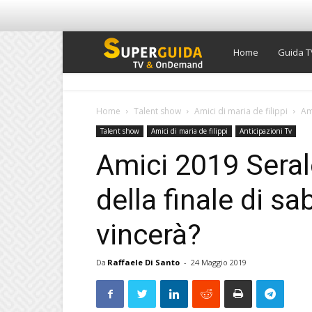
Super
Home
Guida T
Guida
Home
Talent show
Amici di maria de filippi
Ami
Talent show
Amici di maria de filippi
Anticipazioni Tv
TV
Amici 2019 Serale
della finale di s
vincerà?
Da
Raffaele Di Santo
-
24 Maggio 2019