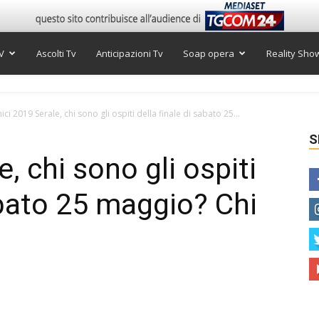
V
Ascolti Tv
Anticipazioni Tv
Soap opera
Reality Sho
ci 2019 Serale, chi sono gli ospiti della finale di sabato 25...
S
, chi sono gli ospiti
abato 25 maggio? Chi