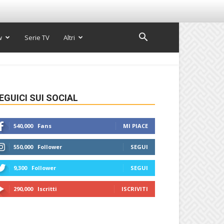
w
Serie TV
Altri
EGUICI SUI SOCIAL
540,000
Fans
MI PIACE
550,000
Follower
SEGUI
9,300
Follower
SEGUI
290,000
Iscritti
ISCRIVITI