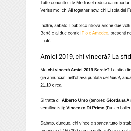
Tutte conduttrici tv Mediaset reduci da important
Verissimo, chi All together now, chi L’Isola de
Inoltre, sabato il pubblico ritrova anche due volti
Berté e ai due comici
Pio e Amedeo
, presenti n
finali”.
Amici 2019, chi vincerà? La sfid
Ma
chi vincerà Amici 2019 Serale?
La sfida fi
già annunciati nell’ottava puntata del
talent
, and
21.10 circa.
Si tratta di:
Alberto Urso
(tenore);
Giordana A
semifinalisti);
Vincenzo Di Primo
(l’unico balle
Sabato, dunque, chi vince e sbanca tutto lo stabil
premio è di 150.000 euro in gettoni d’oro e, nel 