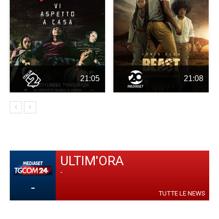
21:05
21:08
ULTIM'ORA
-
-
TUTTE LE NEWS