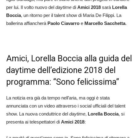
per lui. Il volto nuovo del
daytime
di
Amici 2018
sarà
Lorella
Boccia
, un ritorno per il talent show di Maria De Filippi. La
ballerina affiancherà
Paolo Ciavarro
e
Marcello Sacchetta
.
Amici, Lorella Boccia alla guida del
daytime dell’edizione 2018 del
programma: “Sono felicissima”
La notizia era già da tempo nell’aria, ma oggi è stata
annunciata con un video attraverso i social ufficiali del talent
show. La nuova conduttrice del
daytime
,
Lorella Boccia
, si
presenta ai telespettatori di
Amici 2018
:
La novità di quest’anno sono io. Sono felicissima di ritornare a