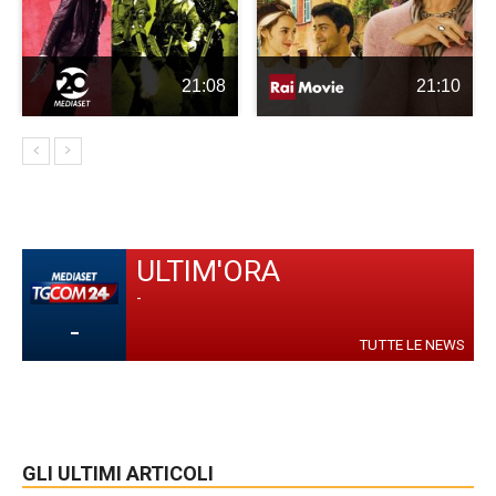
21:08
21:10
ULTIM'ORA
-
-
TUTTE LE NEWS
GLI ULTIMI ARTICOLI