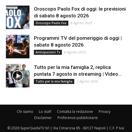
Oroscopo Paolo Fox di oggi: le previsioni
di sabato 8 agosto 2026
8 Agosto 2026
Oroscopo Paolo Fox
Programmi TV del pomeriggio di oggi |
sabato 8 agosto 2026
8 Agosto 2026
Anticipazioni Tv
Tutto per la mia famiglia 2, replica
puntata 7 agosto in streaming | Video...
7 Agosto 2026
Tutto per la mia famiglia
Chi siamo
Lo staff
Contatta la redazione
Privacy
Disclaimer
Preferenze pubblicitarie
© 2026 SuperGuidaTV Srl | Via Cimarosa 65 - 80127 Napoli | C.F. P.Iva: