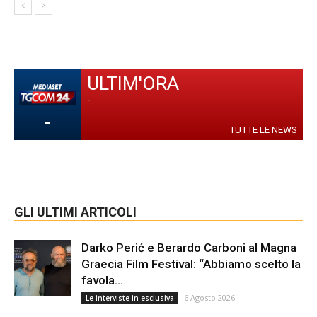
ULTIM'ORA
-
-
TUTTE LE NEWS
GLI ULTIMI ARTICOLI
Darko Perić e Berardo Carboni al Magna
Graecia Film Festival: “Abbiamo scelto la
favola...
6 Agosto 2026
Le interviste in esclusiva