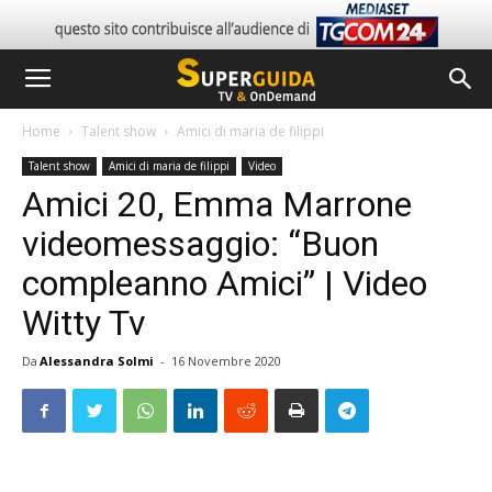
Home
Talent show
Amici di maria de filippi
Talent show
Amici di maria de filippi
Video
Amici 20, Emma Marrone
videomessaggio: “Buon
compleanno Amici” | Video
Witty Tv
Da
Alessandra Solmi
-
16 Novembre 2020