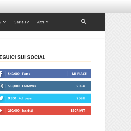
w
Serie TV
Altri
EGUICI SUI SOCIAL
540,000
Fans
MI PIACE
550,000
Follower
SEGUI
9,300
Follower
SEGUI
290,000
Iscritti
ISCRIVITI