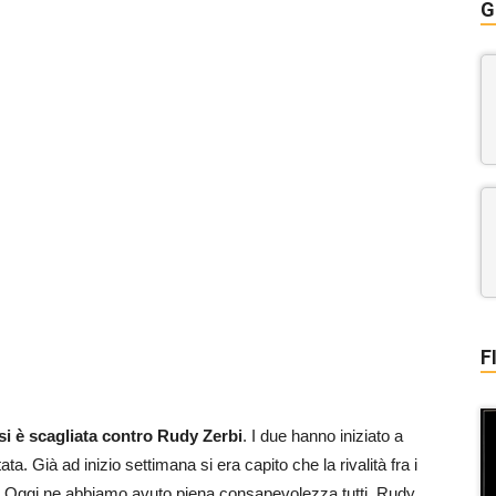
G
F
si è scagliata contro Rudy Zerbi
. I due hanno iniziato a
ta. Già ad inizio settimana si era capito che la rivalità fra i
 Oggi ne abbiamo avuto piena consapevolezza tutti. Rudy