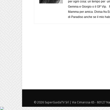
per ogni cosa: un tempo per un
Gemma e Giorgio o il GF Vip. Po
Mamma per amica. Divisa fra Em
di Paradiso anche se il mio habi
© 2026 SuperGuidaTV Srl | Via Cimarosa 65 - 80127 Nap