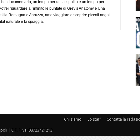
 bel documentario, un tempo per un talk polito e un tempo per
trei riguardare all'infinito le puntate di Grey’s Anatomy e Una
ilia Romagna e Abruzzo, amo viaggiare e scoprire piccoli angoli
tat naturale è la spiaggia.
Chi siamo
Lo staff
Contatta la redazi
oli | C.F. P.Iva: 08723421213