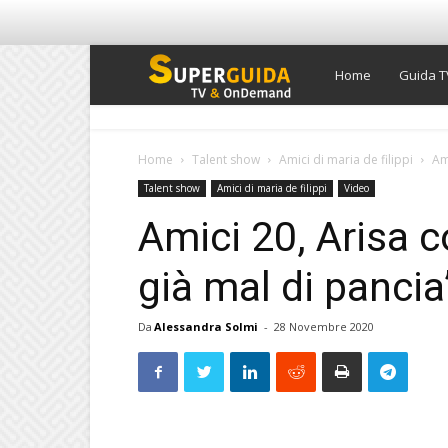
Super
Home
Guida T
Guida
Home
Talent show
Amici di maria de filippi
Am
Talent show
Amici di maria de filippi
Video
TV
Amici 20, Arisa 
già mal di pancia
Da
Alessandra Solmi
-
28 Novembre 2020