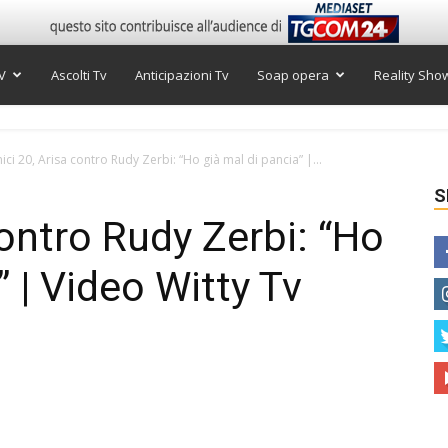
V
Ascolti Tv
Anticipazioni Tv
Soap opera
Reality Sho
ici 20, Arisa contro Rudy Zerbi: “Ho già mal di pancia” |...
S
contro Rudy Zerbi: “Ho
” | Video Witty Tv