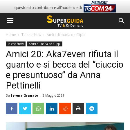
Home
Talent show
Amici di maria de filippi
Talent show
Amici di maria de filippi
Amici 20: Aka7even rifiuta il
guanto e si becca del “ciuccio
e presuntuoso” da Anna
Pettinelli
Da
Serena Granato
-
3 Maggio 2021