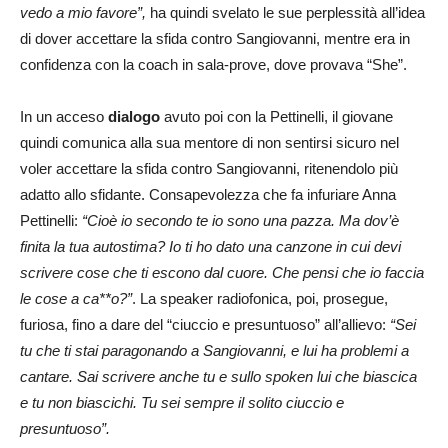
vedo a mio favore”,
ha quindi svelato le sue perplessità all’idea
di dover accettare la sfida contro Sangiovanni, mentre era in
confidenza con la coach in sala-prove, dove provava “She”.
In un acceso
dialogo
avuto poi con la Pettinelli, il giovane
quindi comunica alla sua mentore di non sentirsi sicuro nel
voler accettare la sfida contro Sangiovanni, ritenendolo più
adatto allo sfidante. Consapevolezza che fa infuriare Anna
Pettinelli:
“Cioè io secondo te io sono una pazza. Ma dov’è
finita la tua autostima? Io ti ho dato una canzone in cui devi
scrivere cose che ti escono dal cuore. Che pensi che io faccia
le cose a ca**o?”
. La speaker radiofonica, poi, prosegue,
furiosa, fino a dare del “ciuccio e presuntuoso” all’allievo:
“Sei
tu che ti stai paragonando a Sangiovanni, e lui ha problemi a
cantare. Sai scrivere anche tu e sullo spoken lui che biascica
e tu non biascichi. Tu sei sempre il solito ciuccio e
presuntuoso”.