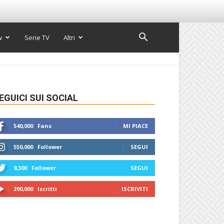
w
Serie TV
Altri
EGUICI SUI SOCIAL
540,000
Fans
MI PIACE
550,000
Follower
SEGUI
9,300
Follower
SEGUI
290,000
Iscritti
ISCRIVITI