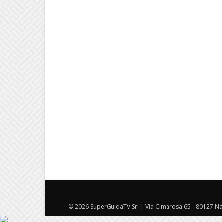
© 2026 SuperGuidaTV Srl | Via Cimarosa 65 - 80127 Nap