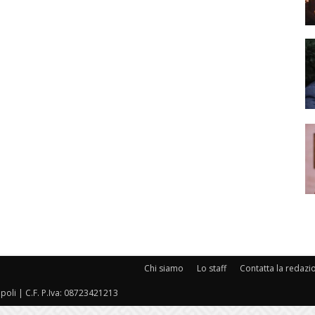
Chi siamo
Lo staff
Contatta la redazi
oli | C.F. P.Iva: 08723421213