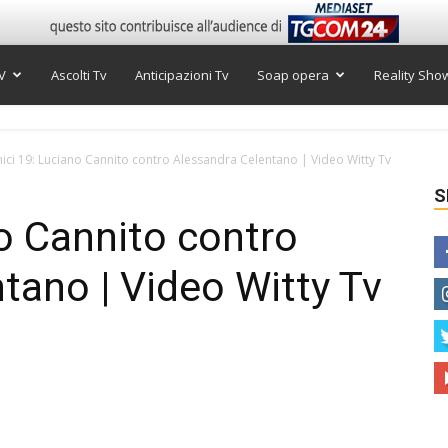
V
Ascolti Tv
Anticipazioni Tv
Soap opera
Reality Sho
ici 19: Luciano Cannito contro Alessandra Celentano | Video Witty Tv
S
o Cannito contro
tano | Video Witty Tv