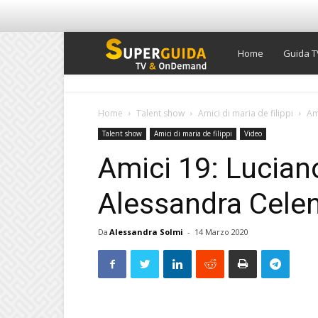
Super
Home
Guida T
Guida
Home
Talent show
Amici di maria de filippi
Am
Talent show
Amici di maria de filippi
Video
TV
Amici 19: Lucian
Alessandra Celen
Da
Alessandra Solmi
-
14 Marzo 2020