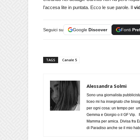
l’accesa lite in puntata. Ecco le sue parole. Il
vi
Seguici su
Google
Discover
Fonti
Pre
TAGS
Canale 5
Alessandra Solmi
Sono una giornalista pubblicist
liceo mi ha insegnato che biso
per ogni cosa: un tempo per un
Gemma e Giorgio o il GF Vip. Po
Mamma per amica. Divisa fra Em
di Paradiso anche se il mio habi