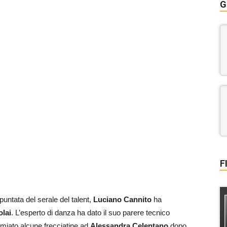
G
F
puntata del serale del talent,
Luciano Cannito
ha
olai
. L’esperto di danza ha dato il suo parere tecnico
rmiato alcune frecciatine ad
Alessandra Celentano
dopo