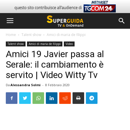
Home
Talent show
Amici di maria de filippi
Talent show
Amici di maria de filippi
Video
Amici 19 Javier passa al
Serale: il cambiamento è
servito | Video Witty Tv
Da
Alessandra Solmi
-
8 Febbraio 2020