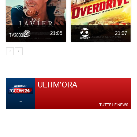
21:05
21:07
ULTIM'ORA
-
-
TUTTE LE NEWS