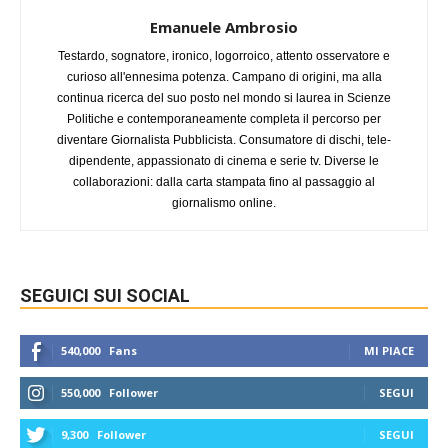
Emanuele Ambrosio
Testardo, sognatore, ironico, logorroico, attento osservatore e
curioso all'ennesima potenza. Campano di origini, ma alla
continua ricerca del suo posto nel mondo si laurea in Scienze
Politiche e contemporaneamente completa il percorso per
diventare Giornalista Pubblicista. Consumatore di dischi, tele-
dipendente, appassionato di cinema e serie tv. Diverse le
collaborazioni: dalla carta stampata fino al passaggio al
giornalismo online.
SEGUICI SUI SOCIAL
540,000
Fans
MI PIACE
550,000
Follower
SEGUI
9,300
Follower
SEGUI