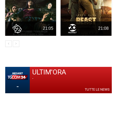
21:05
21:08
ULTIM'ORA
-
-
TUTTE LE NEWS