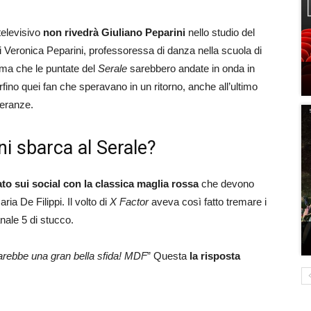
elevisivo
non rivedrà Giuliano Peparini
nello studio del
i Veronica Peparini, professoressa di danza nella scuola di
rma che le puntate del
Serale
sarebbero andate in onda in
rfino quei fan che speravano in un ritorno, anche all’ultimo
peranze.
i sbarca al Serale?
o sui social con la classica maglia rossa
che devono
Maria De Filippi. Il volto di
X Factor
aveva così fatto tremare i
anale 5 di stucco.
sarebbe una gran bella sfida! MDF
” Questa
la risposta