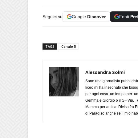
Seguici su
Google
Discover
Fonti
Pre
TAGS
Canale 5
Alessandra Solmi
Sono una giornalista pubblicist
liceo mi ha insegnato che biso
per ogni cosa: un tempo per un
Gemma e Giorgio o il GF Vip. Po
Mamma per amica. Divisa fra Em
di Paradiso anche se il mio habi