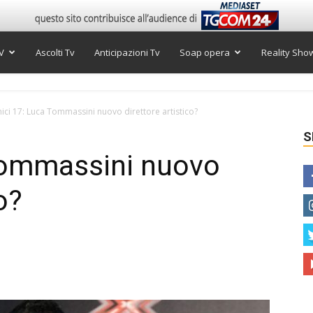
V
Ascolti Tv
Anticipazioni Tv
Soap opera
Reality Sho
ici 17: Luca Tommassini nuovo direttore artistico?
S
Tommassini nuovo
o?