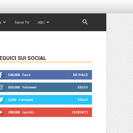
w
Serie TV
Altri
EGUICI SUI SOCIAL
540,000
Fans
MI PIACE
550,000
Follower
SEGUI
9,300
Follower
SEGUI
290,000
Iscritti
ISCRIVITI