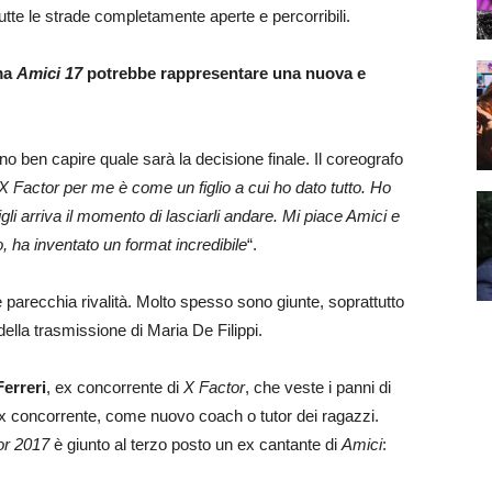
tte le strade completamente aperte e percorribili.
ma
Amici 17
potrebbe rappresentare una nuova e
no ben capire quale sarà la decisione finale. Il coreografo
 X Factor per me è come un figlio a cui ho dato tutto. Ho
igli arriva il momento di lasciarli andare. Mi piace Amici e
, ha inventato un format incredibile
“.
’è parecchia rivalità. Molto spesso sono giunte, soprattutto
ella trasmissione di Maria De Filippi.
erreri
, ex concorrente di
X Factor
, che veste i panni di
 ex concorrente, come nuovo coach o tutor dei ragazzi.
or 2017
è giunto al terzo posto un ex cantante di
Amici
: