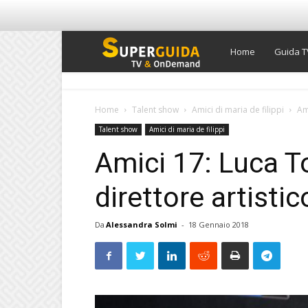
Super
Home
Guida T
Guida
Home
Talent show
Amici di maria de filippi
Am
Talent show
Amici di maria de filippi
TV
Amici 17: Luca 
direttore artistic
Da
Alessandra Solmi
-
18 Gennaio 2018