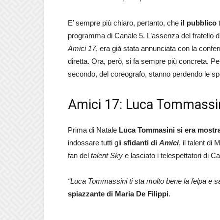
E’ sempre più chiaro, pertanto, che
il pubblico
t
programma di Canale 5. L’assenza del fratello d
Amici 17
, era già stata annunciata con la confe
diretta. Ora, però, si fa sempre più concreta. Pe
secondo, del coreografo, stanno perdendo le s
Amici 17: Luca Tommassin
Prima di Natale
Luca Tommasini si era mostrat
indossare tutti gli
sfidanti di
Amici
, il talent di 
fan del
talent Sky
e lasciato i telespettatori di C
“Luca Tommassini ti sta molto bene la felpa e 
spiazzante di Maria De Filippi
.