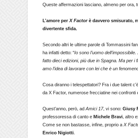
Queste affermazioni lasciano, almeno per ora, tu
L’amore per
X Factor
è davvero smisurato, 
divertente sfida.
Secondo altri le ultime parole di Tommassini fan
ha infatti detto: “
Io sono l’uomo dell’impossibile.
fatto dieci edizioni, più due in Spagna. Ma per i f
amo l’idea di lavorare con lei che è un fenomeno
Cosa diranno i telespettatori? Fra i due talent c
da X Factor, numerose frecciatine nei confronti d
Quest’anno, però, ad
Amici 17
, vi sono:
Giusy F
professoressa di canto e
Michele Bravi
, altro
Come se non bastasse, infine, proprio a
X Fact
Enrico Nigiotti
.