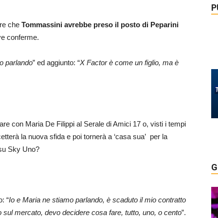
P
are che
Tommassini avrebbe preso il posto di Peparini
ve conferme.
mo parlando
” ed aggiunto: “
X Factor è come un figlio, ma è
re con Maria De Filippi al Serale di Amici 17 o, visti i tempi
cetterà la nuova sfida e poi tornerà a ‘casa sua’ per la
 su Sky Uno?
G
: “
Io e Maria ne stiamo parlando, è scaduto il mio contratto
sul mercato, devo decidere cosa fare, tutto, uno, o cento
”.