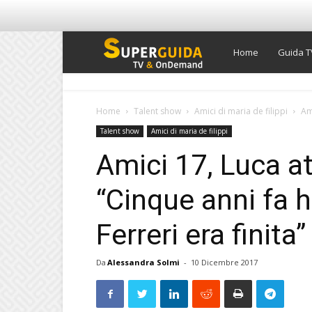
Super
Home
Guida T
Guida
Home
Talent show
Amici di maria de filippi
Am
Talent show
Amici di maria de filippi
TV
Amici 17, Luca a
“Cinque anni fa 
Ferreri era finita”
Da
Alessandra Solmi
-
10 Dicembre 2017