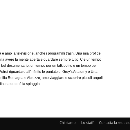
a e amo la televisione, anche i programmi trash. Una mia prof del
gna avere la mente aperta e guardare sempre tutto. C’è un tempo
 bel documentario, un tempo per un talk polito e un tempo per
trei riguardare all'infinito le puntate di Grey’s Anatomy e Una
ilia Romagna e Abruzzo, amo viaggiare e scoprire piccoli angoli
tat naturale è la spiaggia.
Chi siamo
Lo staff
Contatta la redazi