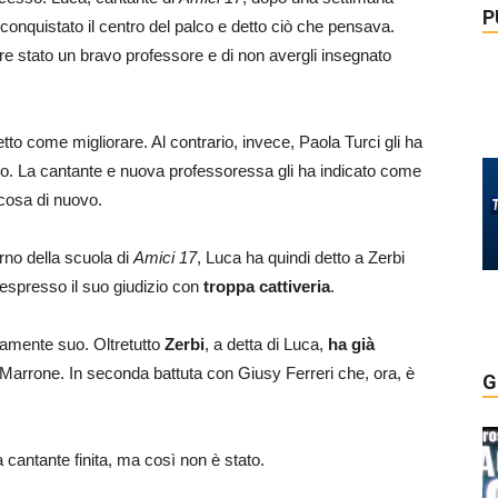
P
ha conquistato il centro del palco e detto ciò che pensava.
ere stato un bravo professore e di non avergli insegnato
tto come migliorare. Al contrario, invece, Paola Turci gli ha
no. La cantante e nuova professoressa gli ha indicato come
cosa di nuovo.
erno della scuola di
Amici 17
, Luca ha quindi detto a Zerbi
spresso il suo giudizio con
troppa cattiveria
.
vamente suo. Oltretutto
Zerbi
, a detta di Luca,
ha già
Marrone. In seconda battuta con Giusy Ferreri che, ora, è
G
a cantante finita, ma così non è stato.