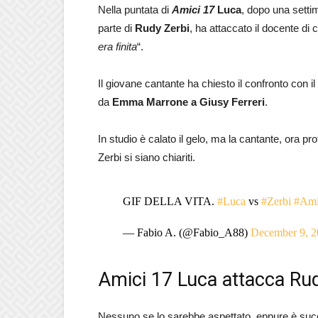
Nella puntata di
Amici 17
Luca
, dopo una settim
parte di
Rudy Zerbi
, ha attaccato il docente di 
era finita
“.
Il giovane cantante ha chiesto il confronto con il p
da
Emma Marrone a Giusy Ferreri
.
In studio è calato il gelo, ma la cantante, ora p
Zerbi si siano chiariti.
GIF DELLA VITA.
#Luca
vs
#Zerbi
#Ami
— Fabio A. (@Fabio_A88)
December 9, 2
Amici 17 Luca attacca Ru
Nessuno se lo sarebbe aspettato, eppure è suc