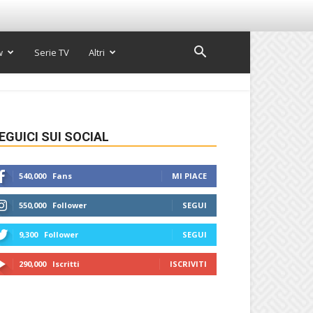
w
Serie TV
Altri
EGUICI SUI SOCIAL
540,000
Fans
MI PIACE
550,000
Follower
SEGUI
9,300
Follower
SEGUI
290,000
Iscritti
ISCRIVITI