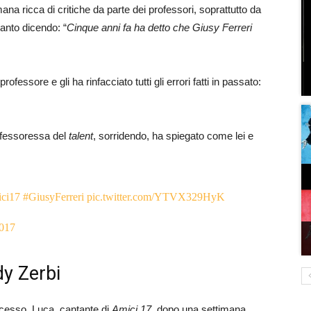
ana ricca di critiche da parte dei professori, soprattutto da
canto dicendo: “
Cinque anni fa ha detto che Giusy Ferreri
rofessore e gli ha rinfacciato tutti gli errori fatti in passato:
rofessoressa del
talent
, sorridendo, ha spiegato come lei e
ci17
#GiusyFerreri
pic.twitter.com/YTVX329HyK
017
dy Zerbi
cesso. Luca, cantante di
Amici 17
, dopo una settimana