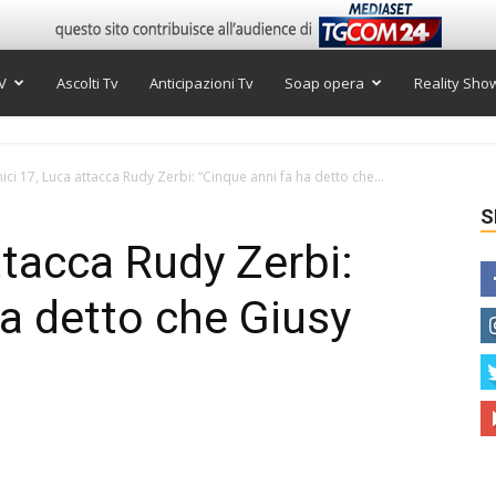
V
Ascolti Tv
Anticipazioni Tv
Soap opera
Reality Sho
ici 17, Luca attacca Rudy Zerbi: “Cinque anni fa ha detto che...
S
ttacca Rudy Zerbi:
ha detto che Giusy