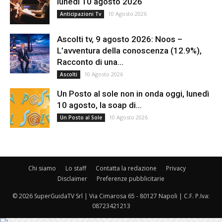
lunedì 10 agosto 2026
10 Agosto 2026
Anticipazioni Tv
Ascolti tv, 9 agosto 2026: Noos –
L’avventura della conoscenza (12.9%),
Racconto di una...
10 Agosto 2026
Ascolti
Un Posto al sole non in onda oggi, lunedì
10 agosto, la soap di...
10 Agosto 2026
Un Posto al Sole
Chi siamo
Lo staff
Contatta la redazione
Privacy
Disclaimer
Preferenze pubblicitarie
© 2026 SuperGuidaTV Srl | Via Cimarosa 65 - 80127 Napoli | C.F. P.Iva:
08723421213