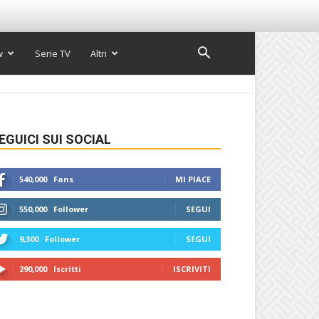
w
Serie TV
Altri
EGUICI SUI SOCIAL
540,000
Fans
MI PIACE
550,000
Follower
SEGUI
9,300
Follower
SEGUI
290,000
Iscritti
ISCRIVITI