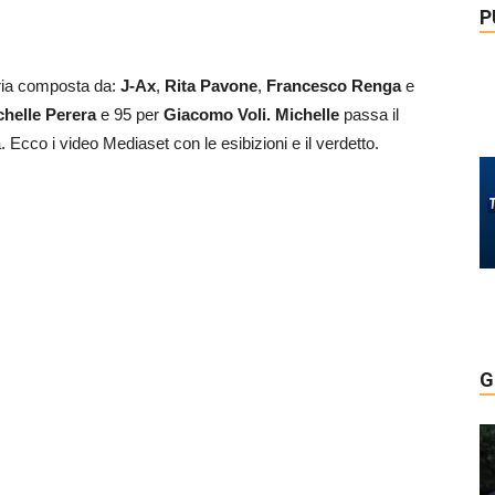
P
uria composta da:
J-Ax
,
Rita Pavone
,
Francesco Renga
e
chelle Perera
e 95 per
Giacomo Voli.
Michelle
passa il
.
Ecco i video Mediaset con le esibizioni e il verdetto.
G