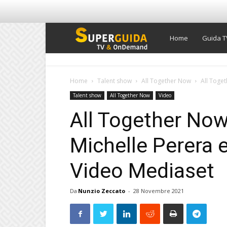
Super
Home
Guida T
Guida
Home
Talent show
All Together Now
All Toget
Talent show
All Together Now
Video
TV
All Together Now
Michelle Perera 
Video Mediaset
Da
Nunzio Zeccato
-
28 Novembre 2021