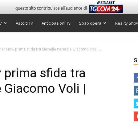
V
Ascolti Tv
Anticipazioni Tv
Soap opera
Reality Sho
her Now prima sfida tra Michelle Perera e Giacomo Voli |...
S
 prima sfida tra
e Giacomo Voli |