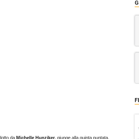
G
F
dotto da
Michelle Hunziker,
giunge alla quinta puntata.