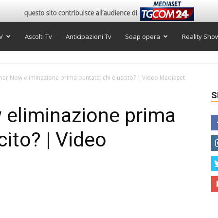
V
Ascolti Tv
Anticipazioni Tv
Soap opera
Reality Sho
her Now eliminazione prima puntata: chi è uscito? | Video Mediaset
S
 eliminazione prima
cito? | Video