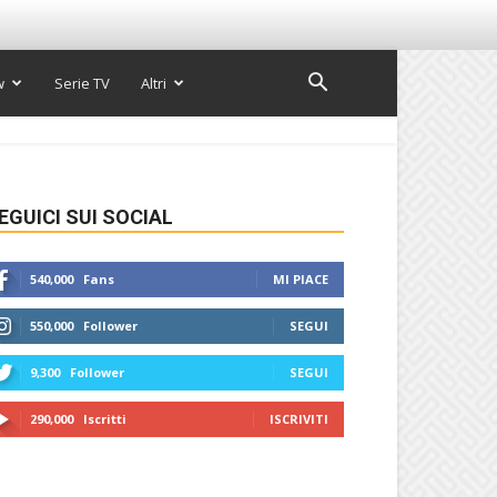
w
Serie TV
Altri
EGUICI SUI SOCIAL
540,000
Fans
MI PIACE
550,000
Follower
SEGUI
9,300
Follower
SEGUI
290,000
Iscritti
ISCRIVITI