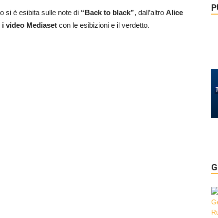
P
o si è esibita sulle note di
“Back to black”
, dall’altro
Alice
o
i video Mediaset
con le esibizioni e il verdetto.
G