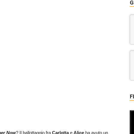
G
F
ther Now
? Il ballottaggio fra
Carlotta
e
Alice
ha avuto un