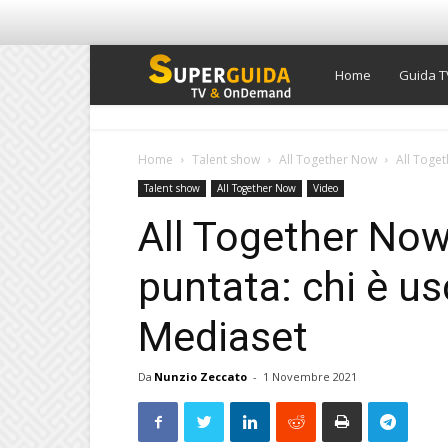
Super
Home
Guida T
Guida
Home
Talent show
All Together Now
All Toget
Talent show
All Together Now
Video
TV
All Together Now
puntata: chi è us
Mediaset
Da
Nunzio Zeccato
-
1 Novembre 2021