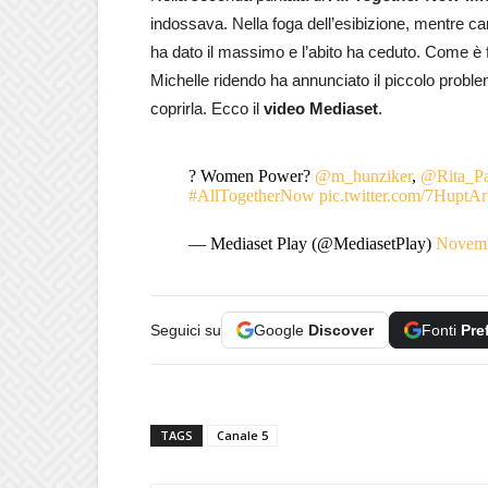
indossava. Nella foga dell’esibizione, mentre 
ha dato il massimo e l’abito ha ceduto. Come è fi
Michelle ridendo ha annunciato il piccolo proble
coprirla. Ecco il
video Mediaset
.
? Women Power?
@m_hunziker
,
@Rita_P
#AllTogetherNow
pic.twitter.com/7Hupt
— Mediaset Play (@MediasetPlay)
Novemb
Seguici su
Google
Discover
Fonti
Pre
TAGS
Canale 5