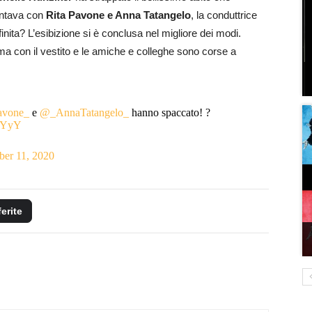
cantava con
Rita Pavone e Anna Tatangelo
, la conduttrice
nita? L’esibizione si è conclusa nel migliore dei modi.
ma con il vestito e le amiche e colleghe sono corse a
avone_
e
@_AnnaTatangelo_
hanno spaccato! ?
ArYyY
er 11, 2020
ferite