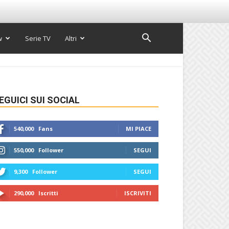
w
Serie TV
Altri
EGUICI SUI SOCIAL
540,000
Fans
MI PIACE
550,000
Follower
SEGUI
9,300
Follower
SEGUI
290,000
Iscritti
ISCRIVITI