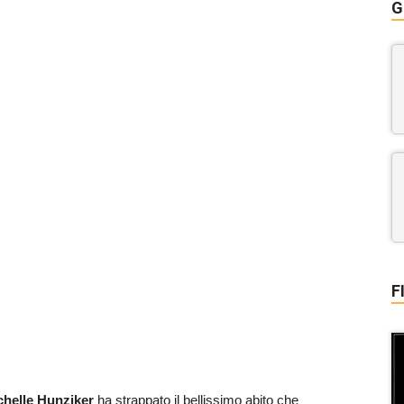
G
F
helle Hunziker
ha strappato il bellissimo abito che