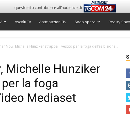
V
Ascolti Tv
Anticipazioni Tv
Soap opera
Reality Sho
her Now, Michelle Hunziker strappa il vestito per la foga dell’esibizione...
S
, Michelle Hunziker
 per la foga
 Video Mediaset