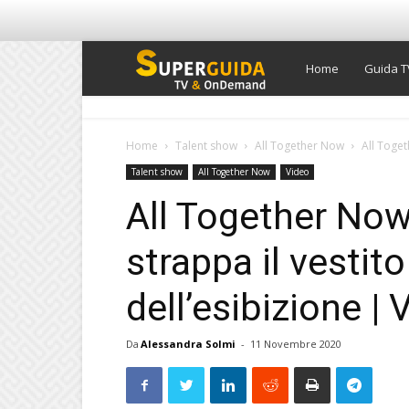
Super
Home
Guida T
Guida
Home
Talent show
All Together Now
All Toget
Talent show
All Together Now
Video
TV
All Together Now
strappa il vestito
dell’esibizione |
Da
Alessandra Solmi
-
11 Novembre 2020