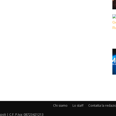
Chi siamo
Lo staff
Contatta la redazi
oli | C.F. P.Iva: 08723421213