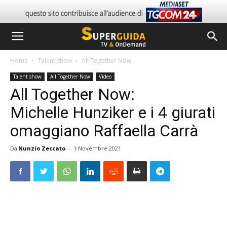
Home
Talent show
All Together Now
Talent show
All Together Now
Video
All Together Now:
Michelle Hunziker e i 4 giurati
omaggiano Raffaella Carrà
Da
Nunzio Zeccato
-
1 Novembre 2021