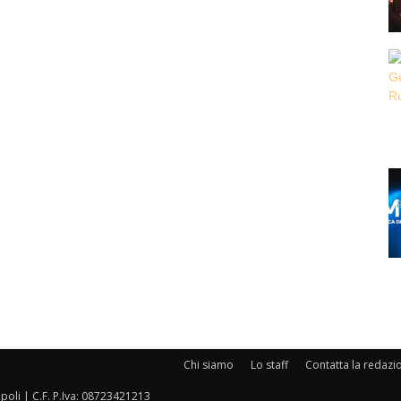
Chi siamo
Lo staff
Contatta la redazi
oli | C.F. P.Iva: 08723421213