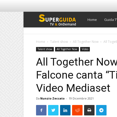
Super
Home
Guida T
Guida
Home
Talent show
All Together Now
All Toget
Talent show
All Together Now
Video
TV
All Together Now
Falcone canta “Ti
Video Mediaset
Da
Nunzio Zeccato
-
19 Dicembre 2021