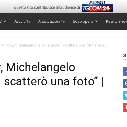
V
Ascolti Tv
Anticipazioni Tv
Soap opera
Reality Sho
her Now, Michelangelo Falcone canta “Ti scatterò una foto” | Video...
S
, Michelangelo
 scatterò una foto” |