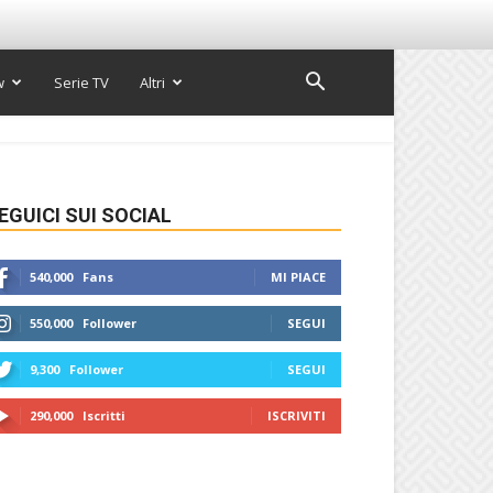
w
Serie TV
Altri
EGUICI SUI SOCIAL
540,000
Fans
MI PIACE
550,000
Follower
SEGUI
9,300
Follower
SEGUI
290,000
Iscritti
ISCRIVITI