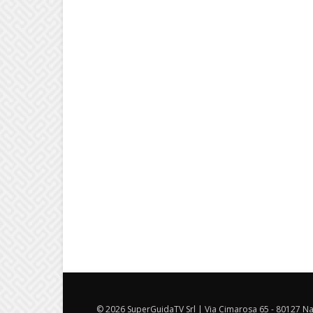
© 2026 SuperGuidaTV Srl | Via Cimarosa 65 - 80127 Nap