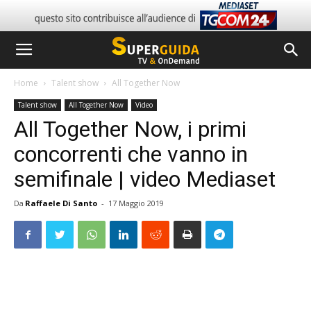
Home
Talent show
All Together Now
Talent show
All Together Now
Video
All Together Now, i primi
concorrenti che vanno in
semifinale | video Mediaset
Da
Raffaele Di Santo
-
17 Maggio 2019