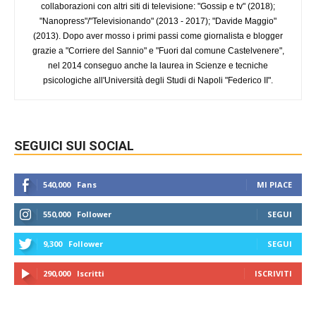
collaborazioni con altri siti di televisione: "Gossip e tv" (2018);
"Nanopress"/"Televisionando" (2013 - 2017); "Davide Maggio"
(2013). Dopo aver mosso i primi passi come giornalista e blogger
grazie a "Corriere del Sannio" e "Fuori dal comune Castelvenere",
nel 2014 conseguo anche la laurea in Scienze e tecniche
psicologiche all'Università degli Studi di Napoli "Federico II".
SEGUICI SUI SOCIAL
540,000
Fans
MI PIACE
550,000
Follower
SEGUI
9,300
Follower
SEGUI
290,000
Iscritti
ISCRIVITI