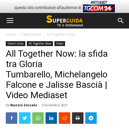
Home
Talent show
All Together Now
Talent show
All Together Now
Video
All Together Now: la sfida
tra Gloria
Tumbarello, Michelangelo
Falcone e Jalisse Bascià |
Video Mediaset
Da
Nunzio Zeccato
-
5 Dicembre 2021