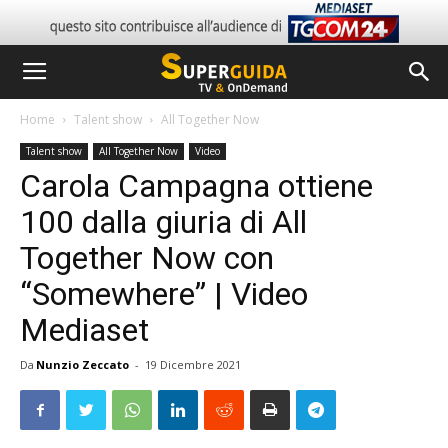
Home
Talent show
All Together Now
Talent show
All Together Now
Video
Carola Campagna ottiene
100 dalla giuria di All
Together Now con
“Somewhere” | Video
Mediaset
Da
Nunzio Zeccato
-
19 Dicembre 2021