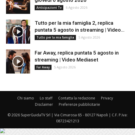
giovedì 6 agosto 2026
6 Agosto 2026
Anticipazioni Tv
Tutto per la mia famiglia 2, replica
puntata 5 agosto in streaming | Video...
5 Agosto 2026
Tutto per la mia famiglia
Far Away, replica puntata 5 agosto in
streaming | Video Mediaset
5 Agosto 2026
Far Away
Chi siamo
Lo staff
Contatta la redazione
Privacy
Disclaimer
Preferenze pubblicitarie
© 2026 SuperGuidaTV Srl | Via Cimarosa 65 - 80127 Napoli | C.F. P.Iva:
08723421213