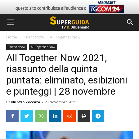
Home
Talent show
All Together Now
Talent show
All Together Now
All Together Now 2021,
riassunto della quinta
puntata: eliminato, esibizioni
e punteggi | 28 novembre
Da
Nunzio Zeccato
-
29 Novembre 2021