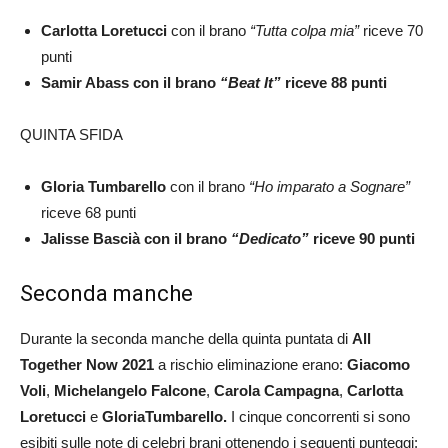
Carlotta Loretucci
con il brano
“Tutta colpa mia”
riceve 70
punti
Samir Abass con il brano
“Beat It”
riceve 88 punti
QUINTA SFIDA
Gloria
Tumbarello
con il brano
“Ho imparato a Sognare”
riceve 68 punti
Jalisse Bascià con il brano
“Dedicato”
riceve 90 punti
Seconda manche
Durante la seconda manche della quinta puntata di
All
Together Now 2021
a rischio eliminazione erano:
Giacomo
Voli
,
Michelangelo Falcone
,
Carola Campagna
,
Carlotta
Loretucci
e
Gloria
Tumbarello.
I cinque concorrenti si sono
esibiti sulle note di celebri brani ottenendo i seguenti punteggi: