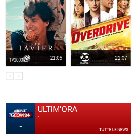
21:05
21:07
ULTIM'ORA
-
-
TUTTE LE NEWS