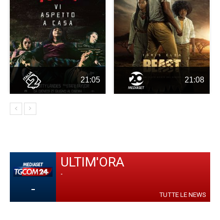
21:05
21:08
ULTIM'ORA
-
-
TUTTE LE NEWS