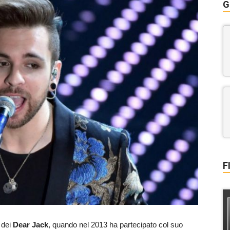
G
F
 dei
Dear Jack
, quando nel 2013 ha partecipato col suo