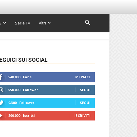
w
Serie TV
Altri
EGUICI SUI SOCIAL
540,000
Fans
MI PIACE
550,000
Follower
SEGUI
9,300
Follower
SEGUI
290,000
Iscritti
ISCRIVITI