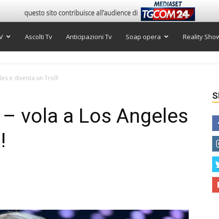
V
Ascolti Tv
Anticipazioni Tv
Soap opera
Reality Sho
es e diventa un Troll!
S
 – vola a Los Angeles
!