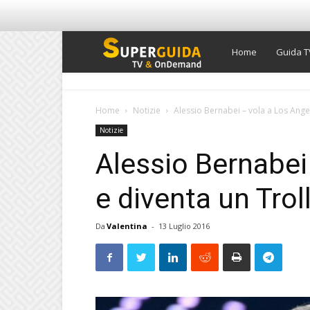
Super
Home
Guida T
Guida
Home
Notizie
Alessio Bernabei – vola a Los Angel
Notizie
TV
Alessio Bernabei
e diventa un Troll
Da
Valentina
-
13 Luglio 2016