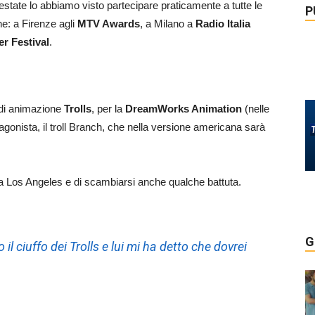
state lo abbiamo visto partecipare praticamente a tutte le
P
e: a Firenze agli
MTV Awards
, a Milano a
Radio Italia
 Festival
.
 di animazione
Trolls
, per la
DreamWorks Animation
(nelle
tagonista, il troll Branch, che nella versione americana sarà
a Los Angeles e di scambiarsi anche qualche battuta.
G
 il ciuffo dei Trolls e lui mi ha detto che dovrei