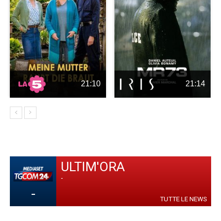
21:10
21:14
ULTIM'ORA
-
-
TUTTE LE NEWS