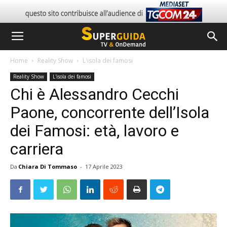
Home
Reality Show
L'isola dei famosi
Reality Show
L'isola dei famosi
Chi è Alessandro Cecchi
Paone, concorrente dell’Isola
dei Famosi: età, lavoro e
carriera
Da
Chiara Di Tommaso
-
17 Aprile 2023