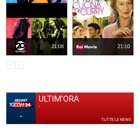
21:08
21:10
ULTIM'ORA
-
-
TUTTE LE NEWS