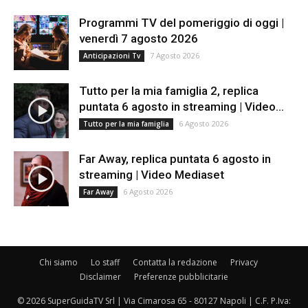
Programmi TV del pomeriggio di oggi |
venerdì 7 agosto 2026
7 Agosto 2026
Anticipazioni Tv
Tutto per la mia famiglia 2, replica
puntata 6 agosto in streaming | Video...
6 Agosto 2026
Tutto per la mia famiglia
Far Away, replica puntata 6 agosto in
streaming | Video Mediaset
6 Agosto 2026
Far Away
Chi siamo
Lo staff
Contatta la redazione
Privacy
Disclaimer
Preferenze pubblicitarie
© 2026 SuperGuidaTV Srl | Via Cimarosa 65 - 80127 Napoli | C.F. P.Iva: