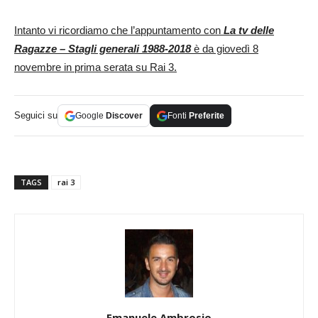
Intanto vi ricordiamo che l’appuntamento con
La tv delle
Ragazze – Stagli generali 1988-2018
è da giovedì 8
novembre in prima serata su Rai 3.
Seguici su
Google
Discover
Fonti
Preferite
TAGS
rai 3
Emanuele Ambrosio